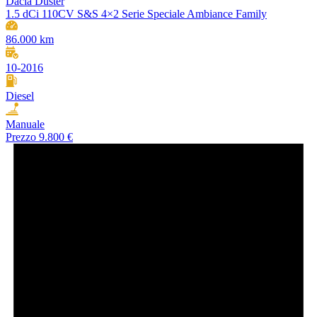
Dacia Duster
1.5 dCi 110CV S&S 4×2 Serie Speciale Ambiance Family
86.000 km
10-2016
Diesel
Manuale
Prezzo
9.800 €