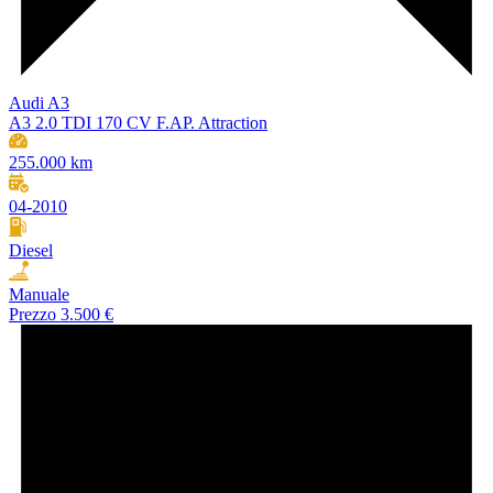
Audi A3
A3 2.0 TDI 170 CV F.AP. Attraction
255.000 km
04-2010
Diesel
Manuale
Prezzo
3.500 €