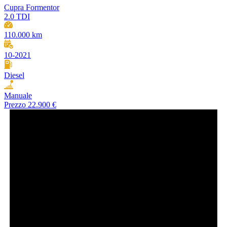
Cupra Formentor
2.0 TDI
110.000 km
10-2021
Diesel
Manuale
Prezzo
22.900 €