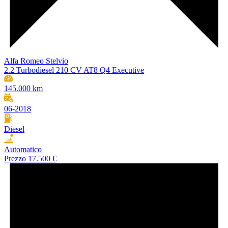
Alfa Romeo Stelvio
2.2 Turbodiesel 210 CV AT8 Q4 Executive
145.000 km
06-2018
Diesel
Automatico
Prezzo
17.500 €