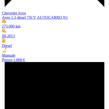
Chevrolet Aveo
Aveo 1.3 diesel 75CV AUTOCARRO N1
275.000 km
09-2013
Diesel
Manuale
Prezzo
1.800 €