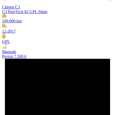
Citroen C3
C3 PureTech 82 GPL Shine
169.000 km
12-2017
GPL
Manuale
Prezzo
7.500 €