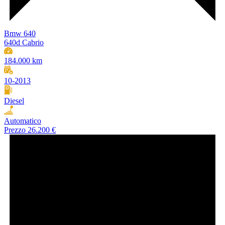
Bmw 640
640d Cabrio
184.000 km
10-2013
Diesel
Automatico
Prezzo
26.200 €