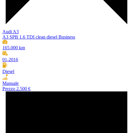
Audi A3
A3 SPB 1.6 TDI clean diesel Business
165.000 km
01-2016
Diesel
Manuale
Prezzo
2.500 €