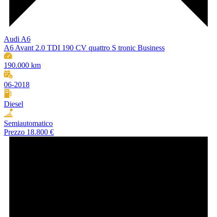
Audi A6
A6 Avant 2.0 TDI 190 CV quattro S tronic Business
190.000 km
06-2018
Diesel
Semiautomatico
Prezzo
18.800 €