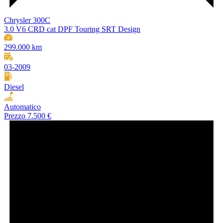
Chrysler 300C
3.0 V6 CRD cat DPF Touring SRT Design
299.000 km
03-2009
Diesel
Automatico
Prezzo
7.500 €